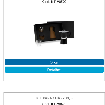
Cod.: KT-90502
Orçar
Detalhes
KIT PARA CHÁ - 6 PÇS
Cod.: KT-90498