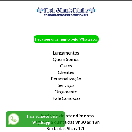
Peça seu orçamento pelo Whatsapp
Lançamentos
Quem Somos
Cases
Clientes
Personalização
Serviços
Orçamento
Fale Conosco
Horários de atendimento
Fale conosco pelo
Segunda a quinta das 8h30 às 18h
Whatsapp
Sexta das 9h as 17h