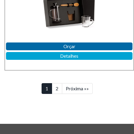
Orçar
Detalhes
1
2
Próxima »»