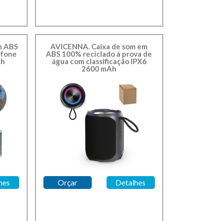
m ABS
AVICENNA. Caixa de som em
ofone
ABS 100% reciclado à prova de
Ah
água com classificação IPX6
2600 mAh
Cod.: 97177
hes
Orçar
Detalhes