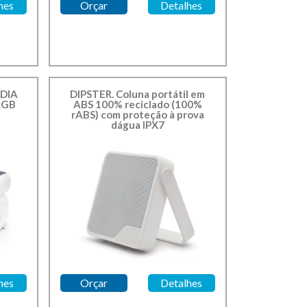
hes
Orçar
Detalhes
DIA
DIPSTER. Coluna portátil em
RGB
ABS 100% reciclado (100%
rABS) com proteção à prova
dágua IPX7
Cod.: 97182
hes
Orçar
Detalhes