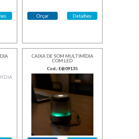
hes
Orçar
Detalhes
DIA
CAIXA DE SOM MULTIMÍDIA
COM LED
Cod.: E@09135