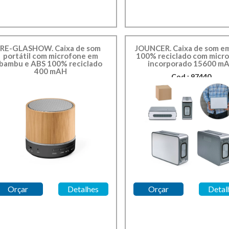
RE-GLASHOW. Caixa de som
JOUNCER. Caixa de som e
portátil com microfone em
100% reciclado com micr
bambu e ABS 100% reciclado
incorporado 15600 m
400 mAH
Cod.: 97440
Cod.: 97441
Orçar
Detalhes
Orçar
Detal