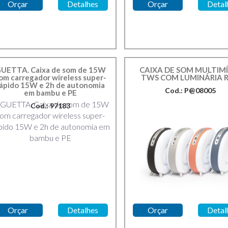
Orçar
Detalhes
Orçar
Detal
UETTA. Caixa de som de 15W
CAIXA DE SOM MULTIMÍ
om carregador wireless super-
TWS COM LUMINÁRIA 
ápido 15W e 2h de autonomia
Cod.: P@08005
em bambu e PE
Cod.: 97183
Orçar
Detalhes
Orçar
Detal