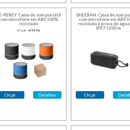
E-PEREY. Caixa de som portátil
SHEERAN. Caixa de som por
com microfone em ABS 100%
com microfone em ABS 
reciclado
reciclado à prova de águ
IPX7 1200 m
Cod.: 97176
Cod.: 97140
Orçar
Detalhes
Orçar
Detal