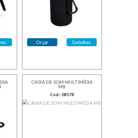
hes
Orçar
Detalhes
DIA
CAIXA DE SOM MULTIMÍDIA
B
M8
Cod.: 08178