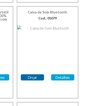
tátil
Caixa de Som Bluetooth
100%
Cod.: 05079
a com
hes
Orçar
Detalhes