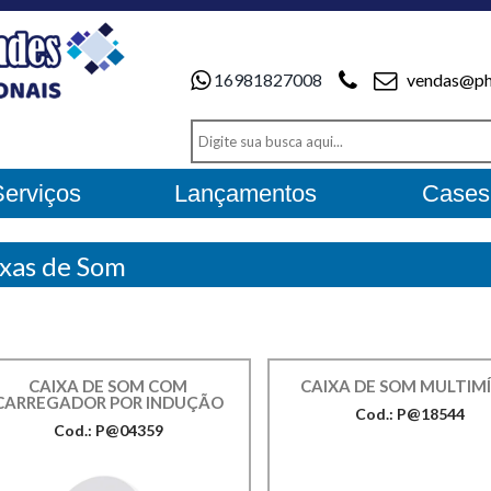
16981827008
vendas@ph
Serviços
Lançamentos
Cases
xas de Som
CAIXA DE SOM COM
CAIXA DE SOM MULTIMÍ
CARREGADOR POR INDUÇÃO
Cod.: P@18544
Cod.: P@04359