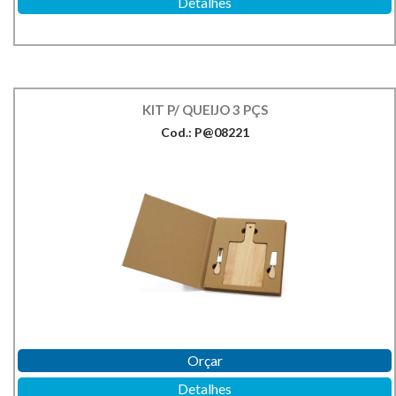
Detalhes
KIT P/ QUEIJO 3 PÇS
Cod.: P@08221
Orçar
Detalhes