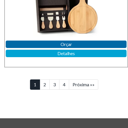
Orçar
Detalhes
1
2
3
4
Próxima »»