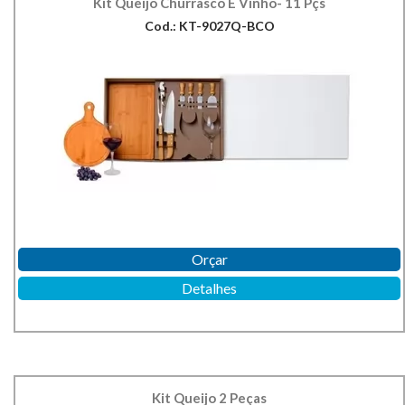
Kit Queijo Churrasco E Vinho- 11 Pçs
Cod.: KT-9027Q-BCO
Orçar
Detalhes
Kit Queijo 2 Peças