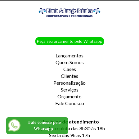
Peça seu orçamento pelo Whatsapp
Lançamentos
Quem Somos
Cases
Clientes
Personalização
Serviços
Orçamento
Fale Conosco
Horários de atendimento
Fale conosco pelo
Segunda a quinta das 8h30 às 18h
Whatsapp
Sexta das 9h as 17h