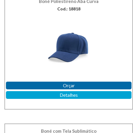
Boné Poliestireno Aba Curva
Cod.: 18818
Orçar
Detalhes
Boné com Tela Sublimático