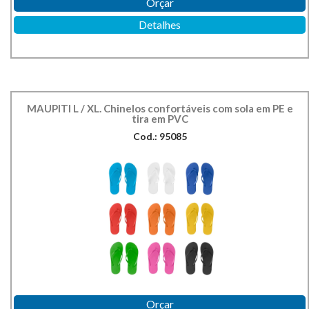
Orçar
Detalhes
MAUPITI L / XL. Chinelos confortáveis com sola em PE e
tira em PVC
Cod.: 95085
Orçar