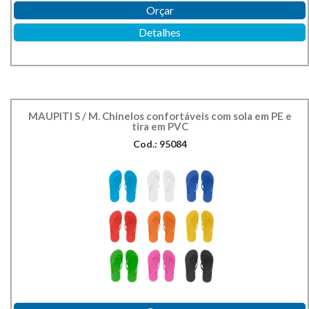
Orçar
Detalhes
MAUPITI S / M. Chinelos confortáveis com sola em PE e
tira em PVC
Cod.: 95084